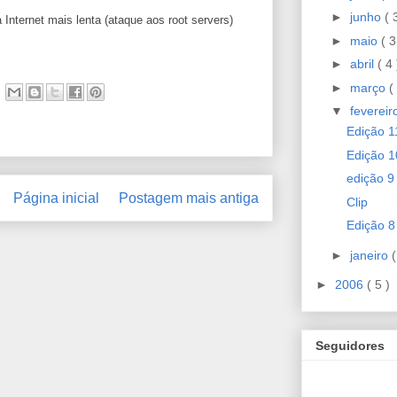
►
junho
( 
 Internet mais lenta (ataque aos root servers)
►
maio
( 3
►
abril
( 4 
►
março
(
▼
feverei
Edição 1
Edição 1
edição 9
Página inicial
Postagem mais antiga
Clip
Edição 8
►
janeiro
(
►
2006
( 5 )
Seguidores