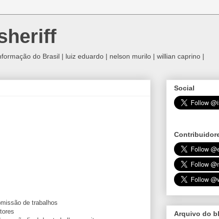
sheriff
rmação do Brasil | luiz eduardo | nelson murilo | willian caprino |
Social
Contribuidor
bmissão de trabalhos
tores
Arquivo do b