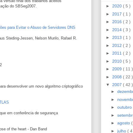
a versão final dos trabalhos aceitos
►
2020
( 5 )
ização do SBSeg2007.
►
2017
( 1 )
►
2016
( 2 )
es para Evitar o Abuso de Servidores DNS
►
2014
( 3 )
►
2013
( 1 )
aus Steding-Jessen, Nelson Murilo, Rafael R.
►
2012
( 2 )
►
2011
( 2 )
►
2010
( 5 )
2
►
2009
( 11 )
►
2008
( 22 )
▼
2007
( 42 )
ra desenvolver um novo algoritmo criptográfico
►
dezemb
►
novemb
TLAS
►
outubro
aque em conferência de segurança
►
setemb
►
agosto
(
pse of the heart - Dan Band
►
julho
( 4