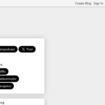
es
log