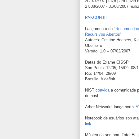
20/07/2007 prazo para envio d
27/08/2007 - 31/08/2007 real
PAKCON III
Lançamento do
"Recomendaçõ
Recursivos Abertos"
Autores: Cristine Hoepers, Kl
Obelheiro
Versão: 1.0 -- 07/02/2007
Datas do Exame CISSP
Sao Paulo: 12/05, 15/09, 08/1
Rio: 14/04, 29/09
Brasilia: A definir
NIST
convida
a comunidade pa
de hash
Arbor Networks lança portal
A
Notebook de usuários sob at
link
Música da semana: Total Ecli