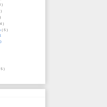
3 )
 )
)
 4 )
ro
( 5 )
1
0
 5 )