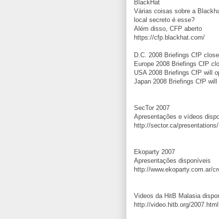
BlackHat
Várias coisas sobre a Blackha
local secreto é esse?
Além disso, CFP aberto
https://cfp.blackhat.com/
D.C. 2008 Briefings CfP clos
Europe 2008 Briefings CfP cl
USA 2008 Briefings CfP will 
Japan 2008 Briefings CfP wil
SecTor 2007
Apresentações e vídeos dispo
http://sector.ca/presentations/
Ekoparty 2007
Apresentações disponíveis
http://www.ekoparty.com.ar/c
Videos da HitB Malasia dispo
http://video.hitb.org/2007.html