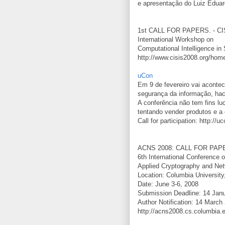
e apresentação do Luiz Edua
1st CALL FOR PAPERS. - CI
International Workshop on
Computational Intelligence in
http://www.cisis2008.org/ho
uCon
Em 9 de fevereiro vai acontec
segurança da informação, hac
A conferência não tem fins lu
tentando vender produtos e a e
Call for participation: http:/
ACNS 2008: CALL FOR PAP
6th International Conference 
Applied Cryptography and Net
Location: Columbia Universit
Date: June 3-6, 2008
Submission Deadline: 14 Jan
Author Notification: 14 March
http://acns2008.cs.columbia.