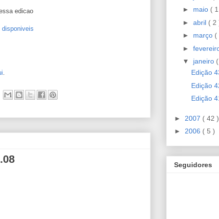
►
maio
( 1
essa edicao
►
abril
( 2 
0
disponiveis
►
março
(
►
feverei
▼
janeiro
(
Edição 4
i
.
Edição 4
Edição 4
►
2007
( 42 )
►
2006
( 5 )
.08
Seguidores