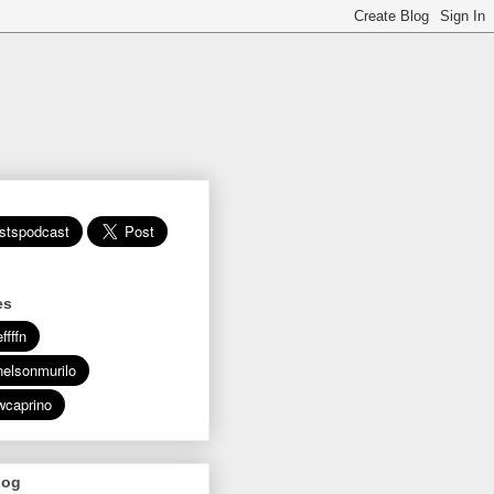
es
log