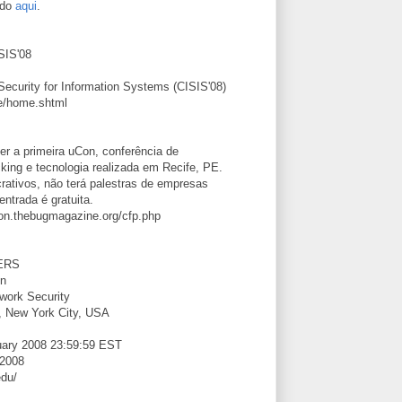
rdo
aqui
.
SIS'08
 Security for Information Systems (CISIS'08)
me/home.shtml
er a primeira uCon, conferência de
king e tecnologia realizada em Recife, PE.
crativos, não terá palestras de empresas
ntrada é gratuita.
/ucon.thebugmagazine.org/cfp.php
ERS
on
work Security
y, New York City, USA
uary 2008 23:59:59 EST
 2008
edu/