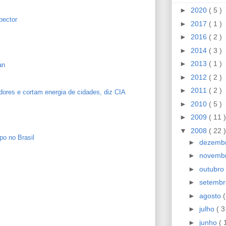
►
2020
( 5 )
pector
►
2017
( 1 )
►
2016
( 2 )
►
2014
( 3 )
►
2013
( 1 )
an
►
2012
( 2 )
►
2011
( 2 )
ores e cortam energia de cidades, diz CIA
►
2010
( 5 )
►
2009
( 11 )
▼
2008
( 22 )
po no Brasil
►
dezemb
►
novemb
►
outubro
►
setemb
►
agosto
(
►
julho
( 3
►
junho
( 