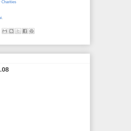
 Charities
i
.
.08