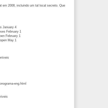
t em 2008, incluindo um tal local secreto. Que
es January 4
oses February 1
open February 1
l open May 1
níveis
ronograma-eng.html
níveis