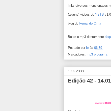
links diversos mencionados n
(alguns) videos do
YSTS
v1.
blog do
Fernando Cima
Baixe o mp3 diretamente
daqu
Postado por
le
às
06:39
Marcadores:
mp3 programa
1.14.2008
Edição 42 - 14.01
powered by
ODEO