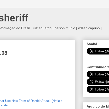
sheriff
rmação do Brasil | luiz eduardo | nelson murilo | willian caprino |
Social
.08
Contribuidor
at Use New Form of Rootkit Attack (Noticia
Brandao
Arquivo do b