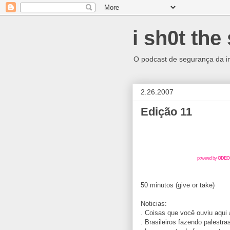
i sh0t the 
O podcast de segurança da info
2.26.2007
Edição 11
powered by
ODEO
50 minutos (give or take)
Noticias:
. Coisas que você ouviu aqui
. Brasileiros fazendo palest