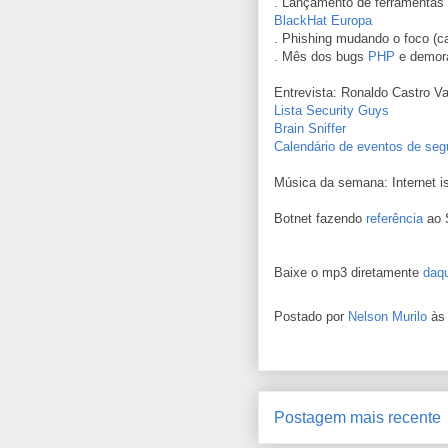
. Lançamento de ferramentas 
BlackHat Europa
. Phishing mudando o foco (
. Mês dos bugs
PHP
e demora
Entrevista: Ronaldo Castro Va
Lista Security Guys
Brain Sniffer
Calendário de eventos de se
Música da semana: Internet is
Botnet fazendo
referência
ao 
Baixe o mp3 diretamente
daqu
Postado por
Nelson Murilo
à
Postagem mais recente