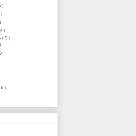
3 )
 )
)
 4 )
ro
( 5 )
1
0
 5 )