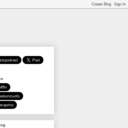
es
log