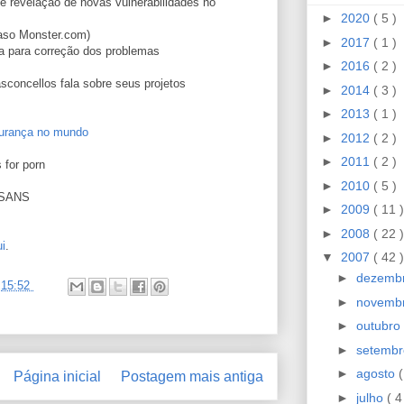
e revelação de novas vulnerabilidades no
►
2020
( 5 )
caso Monster.com)
►
2017
( 1 )
 para correção dos problemas
►
2016
( 2 )
sconcellos fala sobre seus projetos
►
2014
( 3 )
►
2013
( 1 )
gurança no mundo
►
2012
( 2 )
►
2011
( 2 )
 for porn
►
2010
( 5 )
SANS
►
2009
( 11 )
►
2008
( 22 )
i
.
▼
2007
( 42 )
►
dezemb
s
15:52
►
novemb
►
outubro
►
setemb
►
agosto
(
Página inicial
Postagem mais antiga
►
julho
( 4