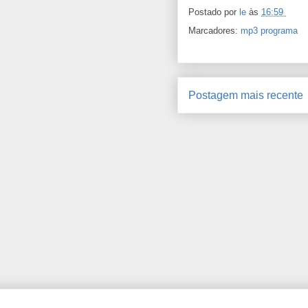
Postado por
le
às
16:59
Marcadores:
mp3 programa
Postagem mais recente