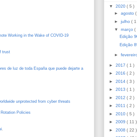
▼
2020
( 5 )
►
agosto
(
►
julho
( 1
▼
março
(
emote Working in the Wake of COVID-19
Edição 9
Edição 8
f trust
►
feverei
►
2017
( 1 )
ores de luz de toda España que puede dejarte a
►
2016
( 2 )
►
2014
( 3 )
►
2013
( 1 )
►
2012
( 2 )
worldwide unprotected from cyber threats
►
2011
( 2 )
Rotation Policies
►
2010
( 5 )
►
2009
( 11 )
i
.
►
2008
( 22 )