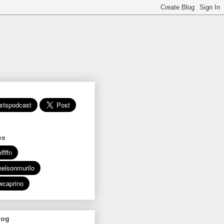
es
log