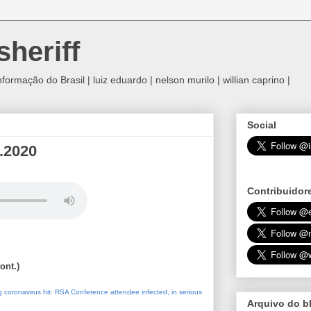
sheriff
rmação do Brasil | luiz eduardo | nelson murilo | willian caprino |
Social
3.2020
Contribuidor
ont.)
 big coronavirus hit: RSA Conference attendee infected, in serious
Arquivo do b