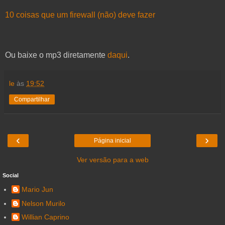
10 coisas que um firewall (não) deve fazer
Ou baixe o mp3 diretamente
daqui
.
le
às
19:52
Compartilhar
‹
›
Página inicial
Ver versão para a web
Social
Mario Jun
Nelson Murilo
Willian Caprino